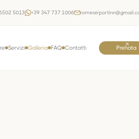
 6502 5013
+39 347 737 1006
romeairportinn@gmail.
re
Servizi
Galleria
FAQ
Contatti
Prenota
Prenota