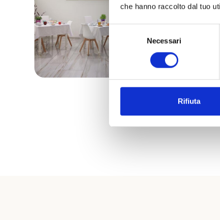
che hanno raccolto dal tuo uti
Selezione
Necessari
del
consenso
Rifiuta